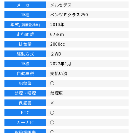
メーカー
メルセデス
車種
ベンツＥクラス250
年式,
2013年
(初度登録年)
走行距離
6万km
排気量
2000cc
駆動方式
２WD
車検
2022年1月
自動車税
支払い済
記録簿
○
禁煙・喫煙
禁煙車
保証書
×
ETC
○
カーナビ
○
取扱説明書
○