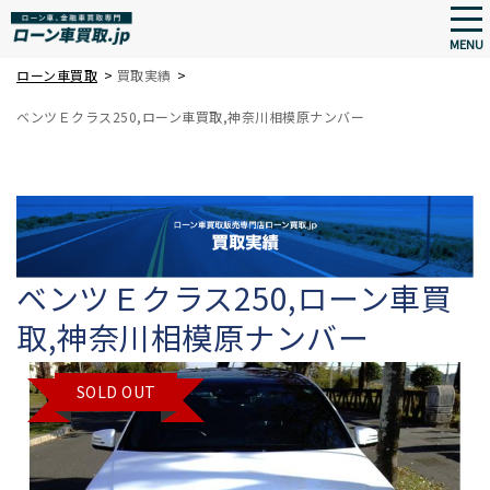
tog
nav
MENU
Skip
ローン車買取
>
買取実績
>
to
ベンツＥクラス250,ローン車買取,神奈川相模原ナンバー
main
content
ベンツＥクラス250,ローン車買
取,神奈川相模原ナンバー
SOLD OUT