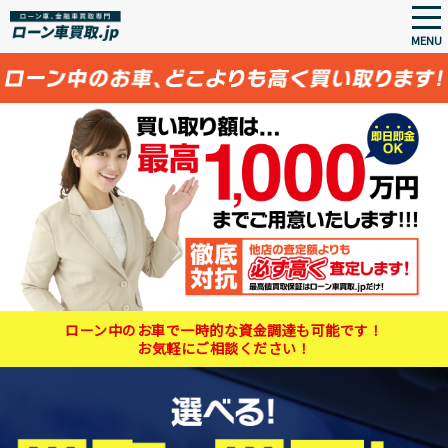
tog
nav
MENU
Skip
to
main
content
ローン中のお車で一時的な資金調達も可能です！
お気軽にご相談ください！