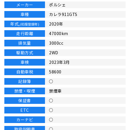
メーカー
ポルシェ
車種
カレラ911GTS
年式,
2020年
(初度登録年)
走行距離
47000km
排気量
3000cc
駆動方式
2WD
車検
2023年3月
自動車税
58600
記録簿
○
禁煙・喫煙
禁煙車
保証書
○
ETC
○
カーナビ
○
取扱説明書
○