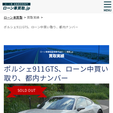
tog
nav
MENU
Skip
ローン車買取
>
買取実績
>
to
ポルシェ911GTS、ローン中買い取り、都内ナンバー
main
content
ポルシェ911GTS、ローン中買い
取り、都内ナンバー
SOLD OUT