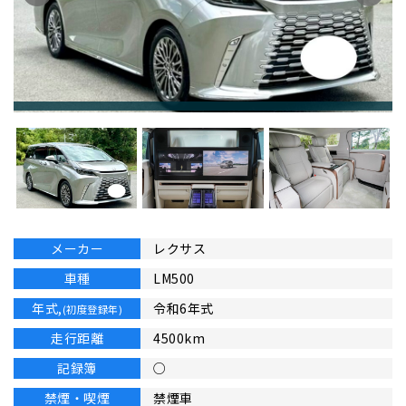
メーカー
レクサス
車種
LM500
年式,
令和6年式
(初度登録年)
走行距離
4500km
記録簿
○
禁煙・喫煙
禁煙車