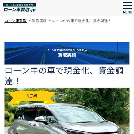
tog
nav
MENU
Skip
ローン車買取
>
買取実績
>
ローン中の車で現金化、資金調達！
to
main
content
ローン中の車で現金化、資金調
達！
NEW!